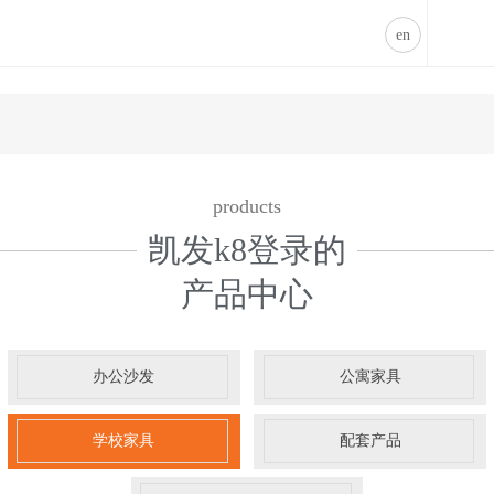
学校家具-凯发k8登录
凯发k8登录
en
products
凯发k8登录的
产品中心
办公沙发
公寓家具
学校家具
配套产品