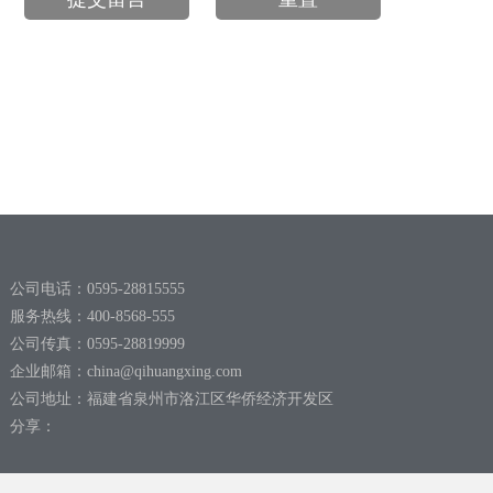
公司电话：0595-28815555
服务热线：400-8568-555
公司传真：0595-28819999
企业邮箱：
china@qihuangxing.com
公司地址：福建省泉州市洛江区华侨经济开发区
分享：