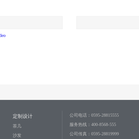
ideo
公司电话：0595-28815555
定制设计
服务热线：400-8568-555
茶几
公司传真：0595-28819999
沙发