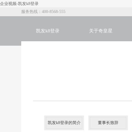
企业视频-凯发k8登录
服务热线：400-8568-555
凯发k8登录
关于奇皇星
联系凯发k8登录
凯发k8登录的简介
董事长致辞