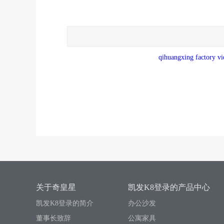
qihuangxing factory v
关于奇皇星
凯发k8登录的产品中心
凯发k8登录的简介
办公沙发
董事长致辞
公寓家具