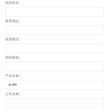
您的姓名：
联系地址：
联系电话：
您的邮箱：
产品名称：
公司名称：