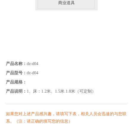
商业道具
产品名称：
dz-d04
产品型号：
dz-d04
产品规格：
产品说明：
1、床：1.2米、1.5米.1.8米（可定制）
如果您对上述产品感兴趣，请填写下表，相关人员会迅速的与您联
系。（注：请正确的填写您的信息）