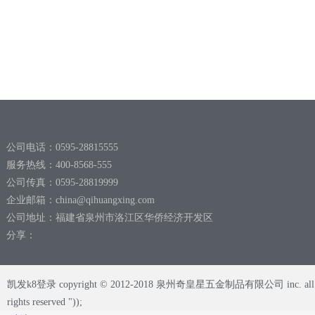
公司电话：0595-28815555
服务热线：400-8568-555
公司传真：0595-28819999
企业邮箱：
china@qihuangxing.com
公司地址：福建省泉州市洛江区华侨经济开发区
分享：
凯发k8登录 copyright © 2012-2018 泉州奇皇星五金制品有限公司 inc. all
rights reserved "));