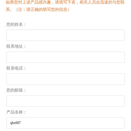
如果您对上述产品感兴趣，请填写下表，相关人员会迅速的与您联
系。（注：请正确的填写您的信息）
您的姓名：
联系地址：
联系电话：
您的邮箱：
产品名称：