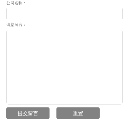
公司名称：
请您留言：