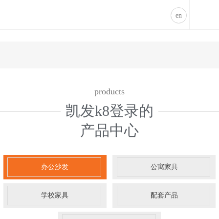
办公沙发-凯发k8登录
凯发k8登录
en
products
凯发k8登录的
产品中心
办公沙发
公寓家具
学校家具
配套产品