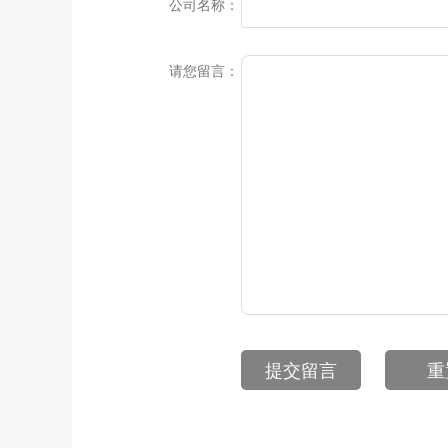
公司名称：
请您留言：