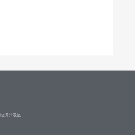
经济开发区