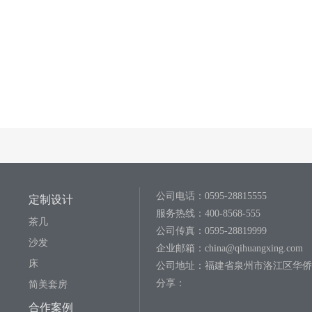
公司电话：0595-28815555
定制设计
服务热线：400-8568-555
茶几
公司传真：0595-28819999
沙发
企业邮箱：
china@qihuangxing.com
床
公司地址：福建省泉州市洛江区华侨
分享：
简美套房
合作案例