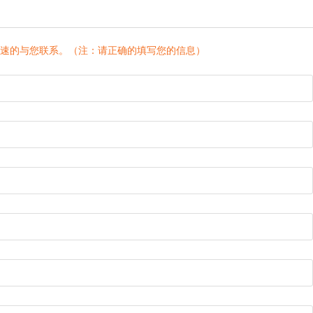
速的与您联系。（注：请正确的填写您的信息）