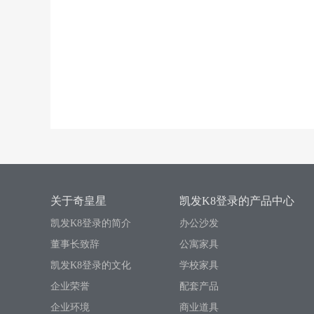
关于奇皇星
凯发k8登录的产品中心
凯发k8登录的简介
办公沙发
董事长致辞
公寓家具
凯发k8登录的文化
学校家具
企业荣誉
配套产品
企业环境
商业道具