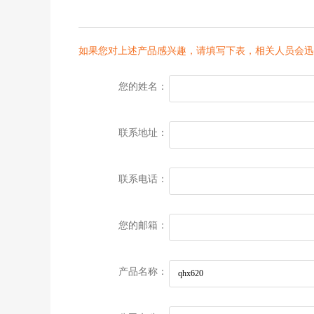
如果您对上述产品感兴趣，请填写下表，相关人员会迅
您的姓名：
联系地址：
联系电话：
您的邮箱：
产品名称：