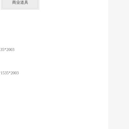
商业道具
35*2003
535*2003