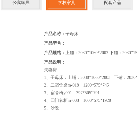
公寓家具
学校家具
配套产品
产品名称：
子母床
产品型号：
产品规格：
上铺：2030*1060*2003 下铺：2030*15
产品说明：
夫妻房
1、子母床：上铺：2030*1060*2003 下铺：2030*1
2、二宿舍桌m-018：1200*575*745
3、宿舍椅y001：397*505*791
4、四门衣柜m-008：1000*575*1920
5、沙发