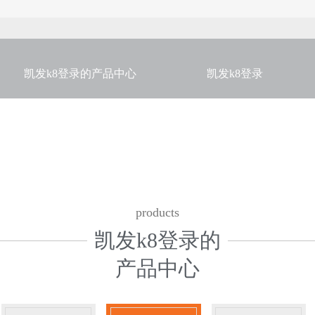
凯发k8登录的产品中心
凯发k8登录
products
凯发k8登录的
产品中心