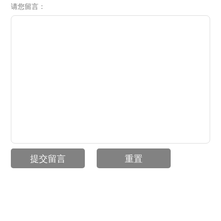
请您留言：