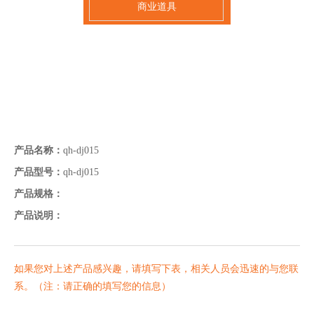
商业道具
产品名称：
qh-dj015
产品型号：
qh-dj015
产品规格：
产品说明：
如果您对上述产品感兴趣，请填写下表，相关人员会迅速的与您联
系。（注：请正确的填写您的信息）