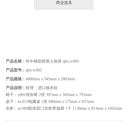
商业道具
产品名称：
外中梯双联两人铁床 qhx-tc001
产品型号：
qhx-tc001
产品规格：
4000mm x 945mm x 2003mm
产品说明：
纹理：进口柚木纹
椅子：y001宿舍椅 2张 397mm x 505mm x 791mm
桌子：m-013电脑桌 2张 840mm x 575mm x 837mm
衣柜：m-004联体双门衣柜带抽屉 1个 1130mm x 813mm x 1692mm