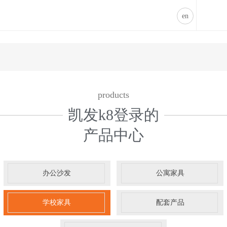
学校家具-凯发k8登录
凯发k8登录
en
products
凯发k8登录的
产品中心
办公沙发
公寓家具
学校家具
配套产品