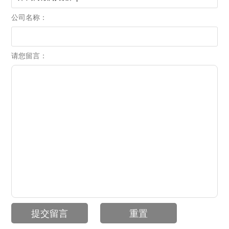
公司名称：
请您留言：