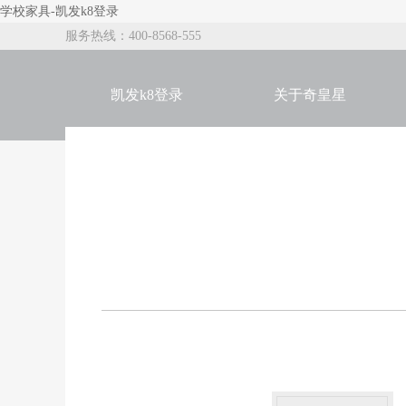
学校家具-凯发k8登录
服务热线：400-8568-555
凯发k8登录
关于奇皇星
联系凯发k8登录