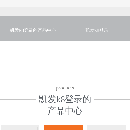
凯发k8登录的产品中心
凯发k8登录
products
凯发k8登录的
产品中心