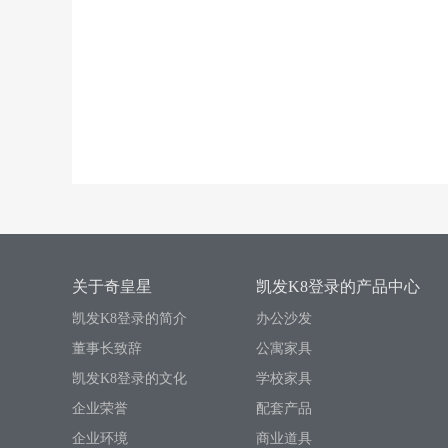
关于奇皇星
凯发k8登录的产品中心
凯发k8登录的简介
办公沙发
董事长致辞
公寓家具
凯发k8登录的文化
学校家具
企业荣誉
配套产品
企业环境
商业道具