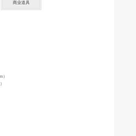
商业道具
mm）
m）