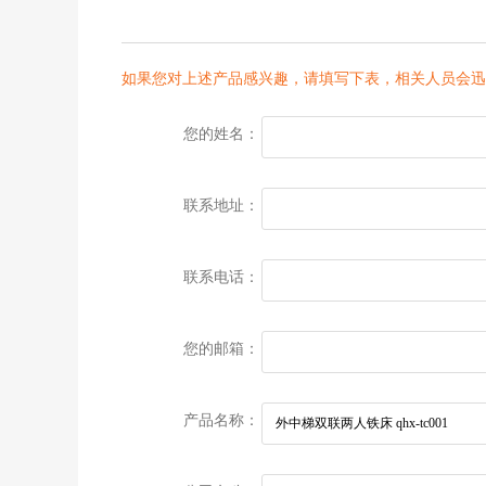
如果您对上述产品感兴趣，请填写下表，相关人员会迅
您的姓名：
联系地址：
联系电话：
您的邮箱：
产品名称：