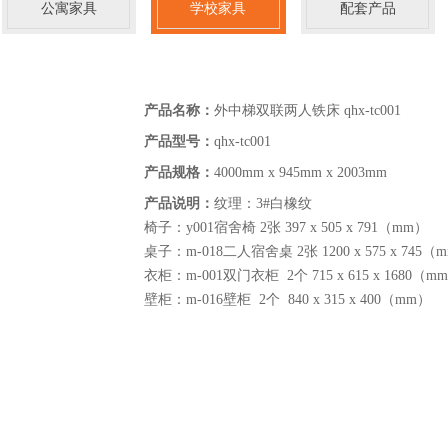
公寓家具
学校家具
配套产品
产品名称：
外中梯双联两人铁床 qhx-tc001
产品型号：
qhx-tc001
产品规格：
4000mm x 945mm x 2003mm
产品说明：
纹理：3#白橡纹
椅子：y001宿舍椅 2张 397 x 505 x 791（mm）
桌子：m-018二人宿舍桌 2张 1200 x 575 x 745（
衣柜：m-001双门衣柜 2个 715 x 615 x 1680（m
壁柜：m-016壁柜 2个 840 x 315 x 400（mm）