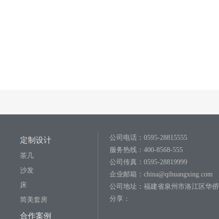
公司电话：0595-28815555
定制设计
服务热线：400-8568-555
茶几
公司传真：0595-28819999
沙发
企业邮箱：
china@qihuangxing.com
床
公司地址：福建省泉州市洛江区华侨
分享：
简美套房
合作案例