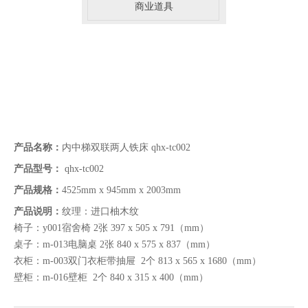
商业道具
产品名称：
内中梯双联两人铁床 qhx-tc002
产品型号：
qhx-tc002
产品规格：
4525mm x 945mm x 2003mm
产品说明：
纹理：进口柚木纹
椅子：y001宿舍椅 2张 397 x 505 x 791（mm）
桌子：m-013电脑桌 2张 840 x 575 x 837（mm）
衣柜：m-003双门衣柜带抽屉 2个 813 x 565 x 1680（mm）
壁柜：m-016壁柜 2个 840 x 315 x 400（mm）