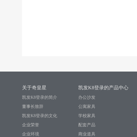
关于奇皇星
凯发k8登录的产品中心
凯发k8登录的简介
办公沙发
董事长致辞
公寓家具
凯发k8登录的文化
学校家具
企业荣誉
配套产品
企业环境
商业道具