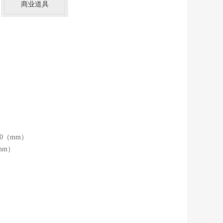
商业道具
）
680（mm）
（mm）