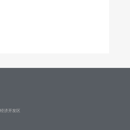
经济开发区