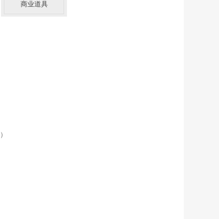
商业道具
）
m）
）