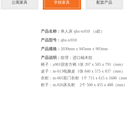
公寓家具
学校家具
配套产品
产品名称：
单人床 qhx-tc010 （a款）
产品型号：
qhx-tc010
产品规格：
2030mm x 945mm x 903mm
产品说明：
纹理：进口柚木纹
椅子：y001宿舍方椅 1张 397 x 505 x 791（mm
桌子：m-013电脑桌 1张 840 x 575 x 837（mm）
衣柜：m-001双门衣柜 1个 715 x 615 x 1680（m
柜子：m-026床头柜 2个 500 x 455 x 488（mm