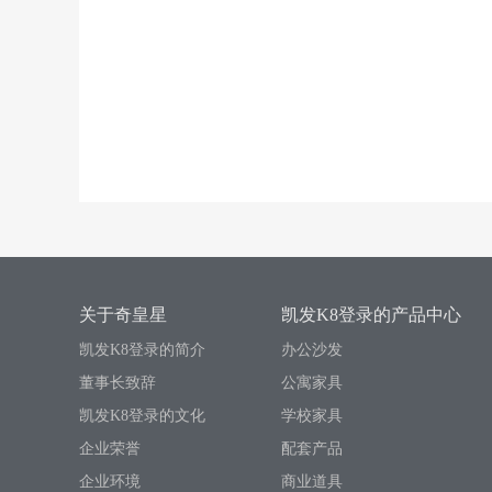
关于奇皇星
凯发k8登录的产品中心
凯发k8登录的简介
办公沙发
董事长致辞
公寓家具
凯发k8登录的文化
学校家具
企业荣誉
配套产品
企业环境
商业道具