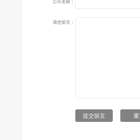
公司名称：
请您留言：